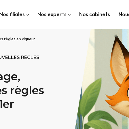
Nos filiales
Nos experts
Nos cabinets
Nous
es règles en vigueur
OUVELLES RÈGLES
age,
es règles
1er