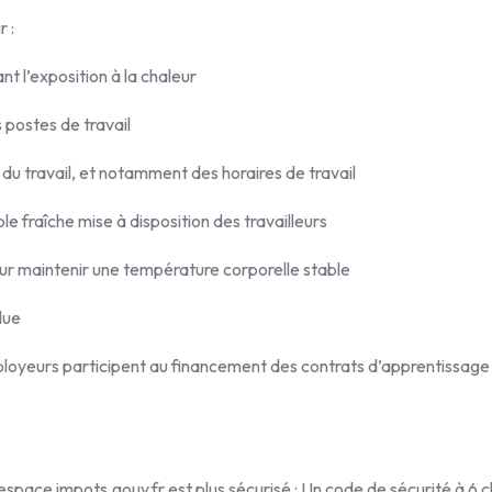
 :
nt l’exposition à la chaleur
postes de travail
 du travail, et notamment des horaires de travail
e fraîche mise à disposition des travailleurs
r maintenir une température corporelle stable
lue
employeurs participent au financement des contrats d’apprentissage
e espace impots.gouv.fr est plus sécurisé : Un code de sécurité à 6 c