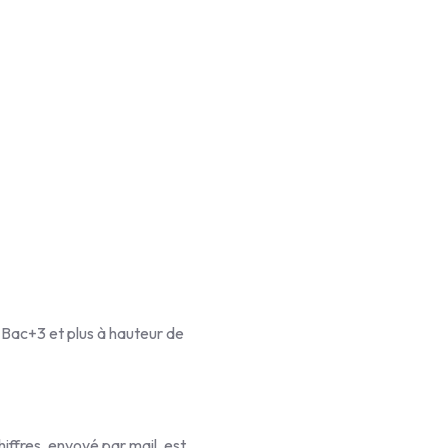
 Bac+3 et plus à hauteur de
hiffres, envoyé par mail, est