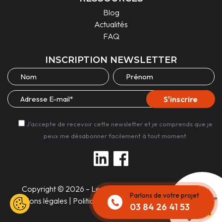
Blog
Actualités
FAQ
INSCRIPTION NEWSLETTER
J’accepte de recevoir cette newsletter et je comprends que je
peux me désabonner facilement à tout moment
Copyright © 2026 – Les Experts Unis |
Réalisé
Parlons de votre projet
par l'agence
Mentions légales
|
Politique de confidentialité
03 84 26 41 53