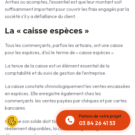
Arrhes ou acomptes, l’essentiel est que leur montant soit
suffisamment important pour couvrir les frais engagés par la
société s’il y a défaillance du client.
La « caisse espèces »
Tous les commerçants, parfois les artisans, ont une caisse
pour les espèces, d’où le terme de « caisse espèces ».
La tenue de la caisse est un élément essentiel de la
comptabilité et du suivi de gestion de l’entreprise.
La caisse constate chronologiquement les ventes encaissées
en espèces. Elle enregistre également chez les
commerçants les ventes payées par chèques et par cartes
bancaires.
Parlons de votre projet
Comme son solde doit toujours être égal aux espèces
03 84 26 41 53
réellement disponibles, la caisse enregistre également les