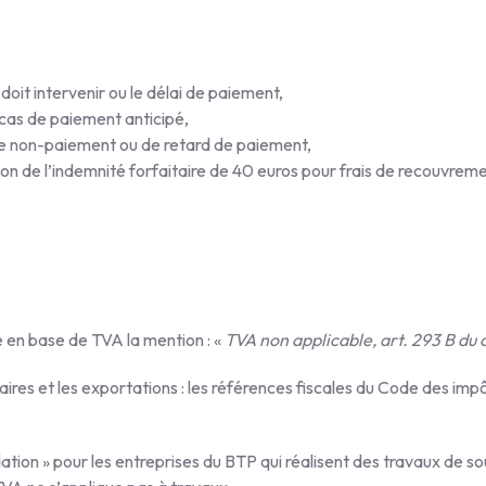
 doit intervenir ou le délai de paiement,
 cas de paiement anticipé,
 de non-paiement ou de retard de paiement,
tion de l’indemnité forfaitaire de 40 euros pour frais de recouvrem
e en base de TVA la mention : «
TVA non applicable, art. 293 B du
res et les exportations : les références fiscales du Code des impô
dation » pour les entreprises du BTP qui réalisent des travaux de s